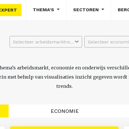
THEMA'S
SECTOREN
BER
EXPERT
Selecteer arbeidsmarktregio
thema’s arbeidsmarkt, economie en onderwijs verschil
n met behulp van visualisaties inzicht gegeven wordt i
trends.
ECONOMIE