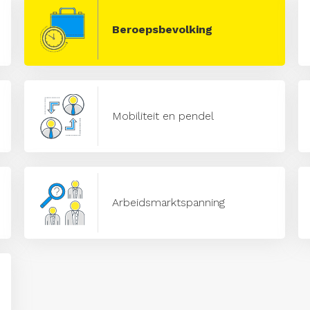
Beroepsbevolking
Mobiliteit en pendel
Arbeidsmarktspanning