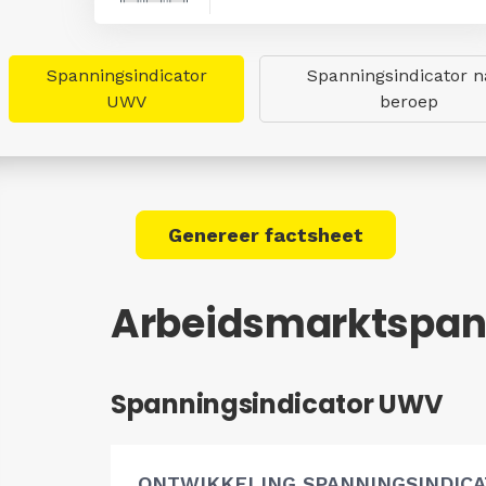
Spanningsindicator
Spanningsindicator n
UWV
beroep
Genereer factsheet
Arbeidsmarktspan
Spanningsindicator UWV
ONTWIKKELING SPANNINGSINDIC