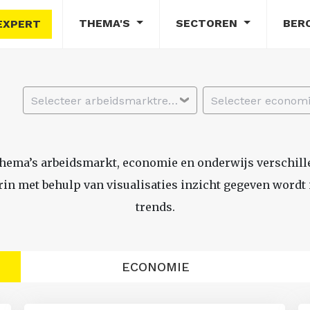
THEMA'S
SECTOREN
BER
EXPERT
Selecteer arbeidsmarktregio
thema’s arbeidsmarkt, economie en onderwijs verschil
n met behulp van visualisaties inzicht gegeven wordt i
trends.
ECONOMIE