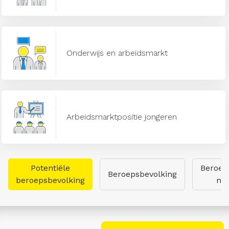
Onderwijs en arbeidsmarkt
Arbeidsmarktpositie jongeren
Potentiële
Beroep
Beroepsbevolking
beroepsbevolking
naa