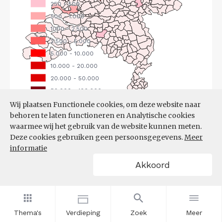
Wij plaatsen Functionele cookies, om deze website naar
behoren te laten functioneren en Analytische cookies
Bron:
CBS
(25-06-2026)
waarmee wij het gebruik van de website kunnen meten.
Deze cookies gebruiken geen persoonsgegevens.
Meer
Filters
informatie
UITGAANDE PENDEL, NAAR
Akkoord
WERKGEMEENTE
Thema's
Verdieping
Zoek
Meer