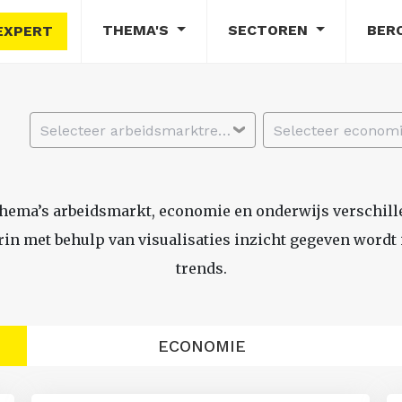
THEMA'S
SECTOREN
BER
EXPERT
Selecteer arbeidsmarktregio
thema’s arbeidsmarkt, economie en onderwijs verschil
n met behulp van visualisaties inzicht gegeven wordt i
trends.
ECONOMIE