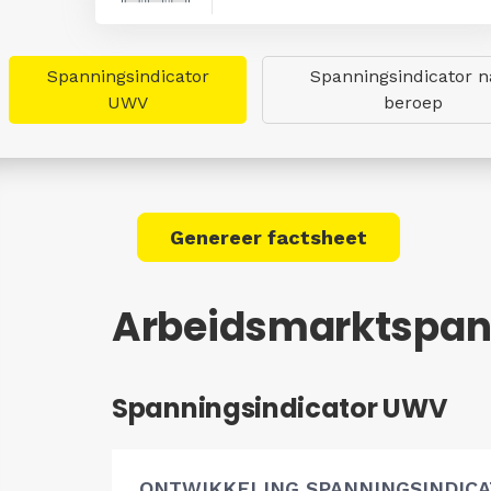
Spanningsindicator
Spanningsindicator n
UWV
beroep
Genereer factsheet
Arbeidsmarktspan
Spanningsindicator UWV
ONTWIKKELING SPANNINGSINDIC