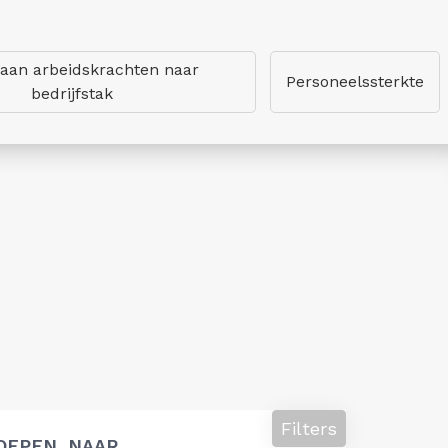
 aan arbeidskrachten naar
Personeelssterkte
bedrijfstak
h
Filters
OEPEN, NAAR