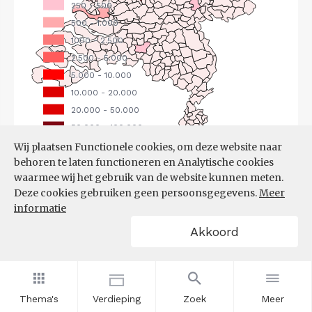
Wij plaatsen Functionele cookies, om deze website naar
behoren te laten functioneren en Analytische cookies
Bron:
CBS
(25-06-2026)
waarmee wij het gebruik van de website kunnen meten.
Deze cookies gebruiken geen persoonsgegevens.
Meer
Filters
informatie
UITGAANDE PENDEL, NAAR
Akkoord
WERKGEMEENTE
Thema's
Verdieping
Zoek
Meer