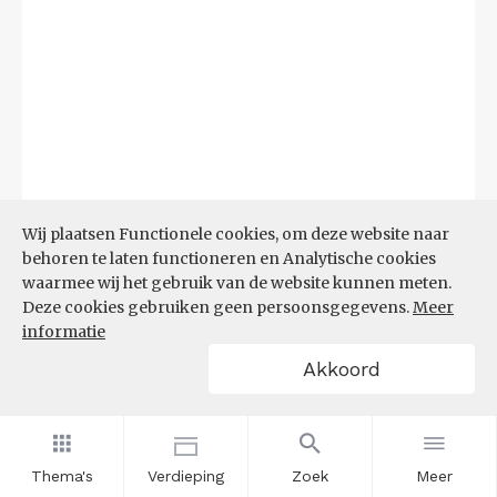
Wij plaatsen Functionele cookies, om deze website naar
behoren te laten functioneren en Analytische cookies
waarmee wij het gebruik van de website kunnen meten.
Deze cookies gebruiken geen persoonsgegevens.
Meer
Bron:
CBS microdata (EBB)
(09-03-2026)
informatie
Akkoord
Filters
AANDEEL NEETS NAAR REGIO
(%)
Thema's
Verdieping
Zoek
Meer