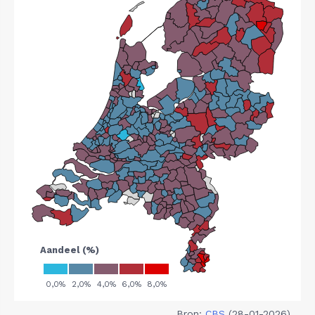
Bron:
CBS
(28-01-2026)