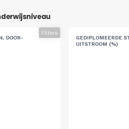
nderwijsniveau
Filters
, DOOR-
GEDIPLOMEERDE S
UITSTROOM (%)