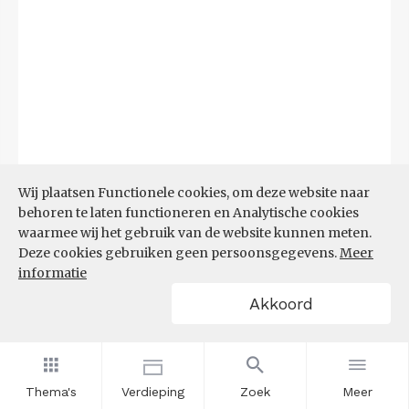
Wij plaatsen Functionele cookies, om deze website naar
behoren te laten functioneren en Analytische cookies
waarmee wij het gebruik van de website kunnen meten.
Deze cookies gebruiken geen persoonsgegevens.
Meer
Bron:
CBS microdata (EBB)
(09-03-2026)
informatie
Akkoord
Filters
AANDEEL NEETS NAAR REGIO
(%)
Thema's
Verdieping
Zoek
Meer