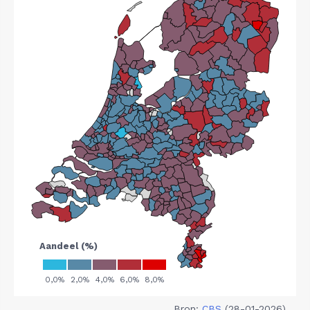
Bron:
CBS
(28-01-2026)