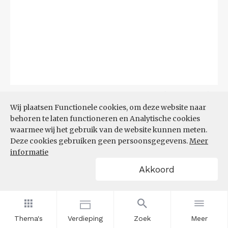
Bron:
CBS
(04-08-2026)
Wij plaatsen Functionele cookies, om deze website naar
behoren te laten functioneren en Analytische cookies
Filters
BIJSTANDSUITKERING PER
waarmee wij het gebruik van de website kunnen meten.
1.000 INWONERS
Deze cookies gebruiken geen persoonsgegevens.
Meer
informatie
Akkoord
Thema's
Verdieping
Zoek
Meer