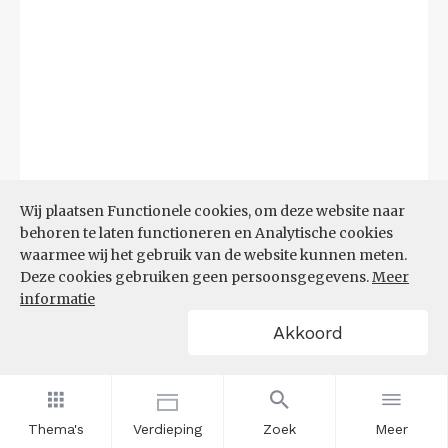
Wij plaatsen Functionele cookies, om deze website naar
behoren te laten functioneren en Analytische cookies
waarmee wij het gebruik van de website kunnen meten.
Deze cookies gebruiken geen persoonsgegevens.
Meer
informatie
Akkoord
Bron:
CBS microdata (EBB)
(09-03-2026)
Filters
AANDEEL NEETS NAAR REGIO
(%)
Thema's
Verdieping
Zoek
Meer