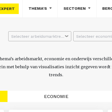
THEMA'S
SECTOREN
BER
EXPERT
Selecteer arbeidsmarktregio
thema’s arbeidsmarkt, economie en onderwijs verschil
n met behulp van visualisaties inzicht gegeven wordt i
trends.
ECONOMIE