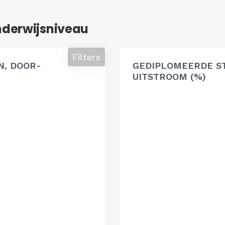
nderwijsniveau
Filters
, DOOR-
GEDIPLOMEERDE S
UITSTROOM (%)