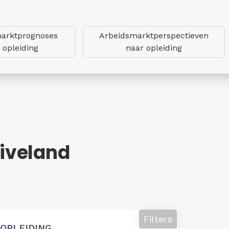
arktprognoses
Arbeidsmarktperspectieven
 opleiding
naar opleiding
iveland
Filters
OPLEIDING