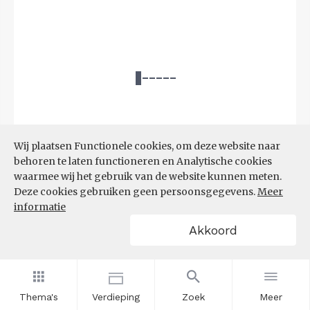
Wij plaatsen Functionele cookies, om deze website naar
behoren te laten functioneren en Analytische cookies
waarmee wij het gebruik van de website kunnen meten.
Deze cookies gebruiken geen persoonsgegevens.
Meer
Bron:
CBS microdata (EBB)
(09-03-2026)
informatie
Akkoord
Filters
AANDEEL NEETS NAAR REGIO
(%)
Thema's
Verdieping
Zoek
Meer