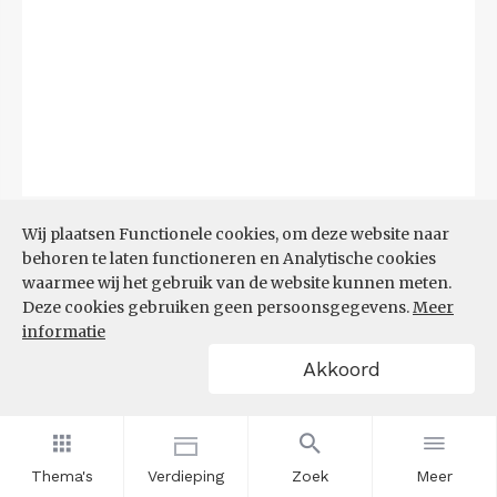
Bron:
CBS
(06-08-2026)
Wij plaatsen Functionele cookies, om deze website naar
behoren te laten functioneren en Analytische cookies
Filters
waarmee wij het gebruik van de website kunnen meten.
TOP 10 REGIO'S MET KLEINSTE
Deze cookies gebruiken geen persoonsgegevens.
Meer
AANDEEL TEKORT AAN
informatie
ARBEIDSKRACHTEN
Akkoord
Thema's
Verdieping
Zoek
Meer