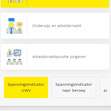
Onderwijs en arbeidsmarkt
Arbeidsmarktpositie jongeren
Spanningsindicator
Spanningsindicator
UWV
naar beroep
arb