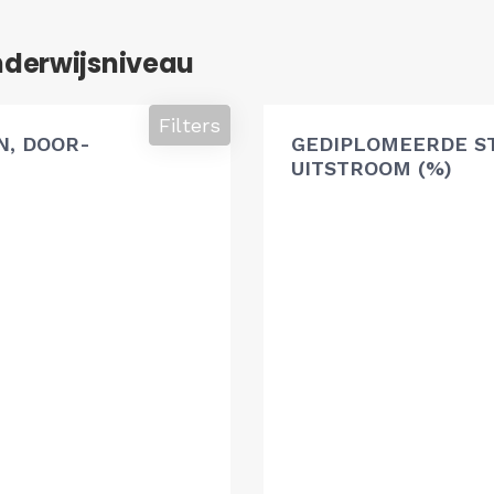
nderwijsniveau
Filters
, DOOR-
GEDIPLOMEERDE S
UITSTROOM (%)