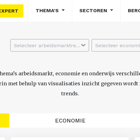
THEMA'S
SECTOREN
BER
EXPERT
Selecteer arbeidsmarktregio
thema’s arbeidsmarkt, economie en onderwijs verschil
n met behulp van visualisaties inzicht gegeven wordt i
trends.
ECONOMIE