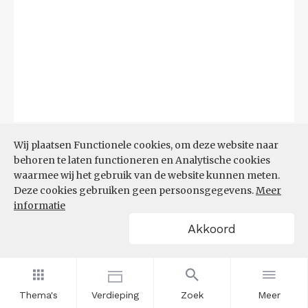
Bron:
CBS
(06-08-2026)
Wij plaatsen Functionele cookies, om deze website naar
behoren te laten functioneren en Analytische cookies
Filters
waarmee wij het gebruik van de website kunnen meten.
TOP 10 REGIO'S MET KLEINSTE
Deze cookies gebruiken geen persoonsgegevens.
Meer
AANDEEL TEKORT AAN
informatie
ARBEIDSKRACHTEN
Akkoord
Thema's
Verdieping
Zoek
Meer