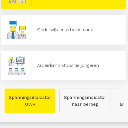
Onderwijs en arbeidsmarkt
Arbeidsmarktpositie jongeren
Spanningsindicator
Spanningsindicator
UWV
naar beroep
arb