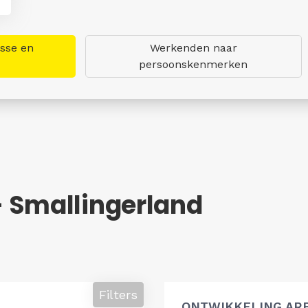
asse en
Werkenden naar
persoonskenmerken
 Smallingerland
Filters
ONTWIKKELING AR