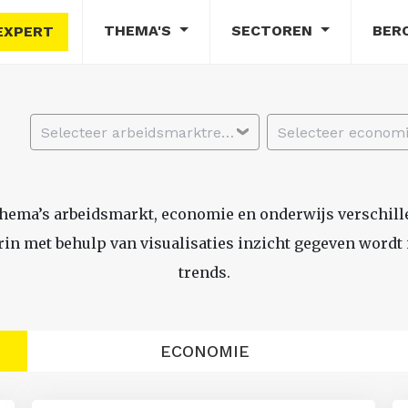
THEMA'S
SECTOREN
BER
EXPERT
Selecteer arbeidsmarktregio
thema’s arbeidsmarkt, economie en onderwijs verschil
n met behulp van visualisaties inzicht gegeven wordt i
trends.
ECONOMIE