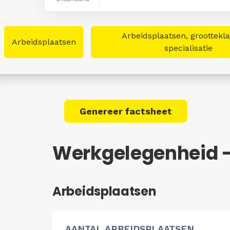
Arbeidsplaatsen, groottekl
Arbeidsplaatsen
specialisatie
Genereer factsheet
Werkgelegenheid -
Arbeidsplaatsen
AANTAL ARBEIDSPLAATSEN