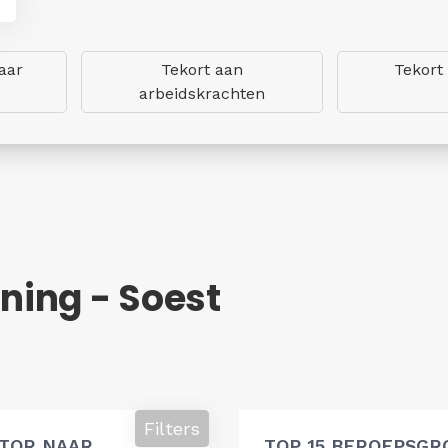
aar
Tekort aan
Tekort
arbeidskrachten
ing - Soest
Filters
ATOR NAAR
TOP 15 BEROEPSGR