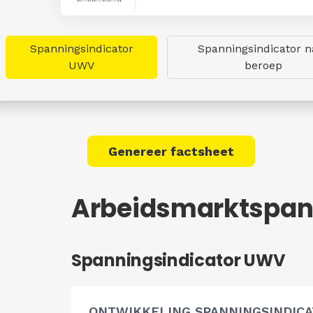
Spanningsindicator
Spanningsindicator n
UWV
beroep
Genereer factsheet
Arbeidsmarktspann
Spanningsindicator UWV
ONTWIKKELING SPANNINGSINDIC