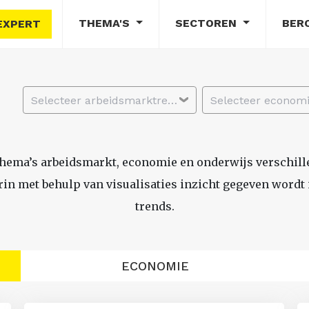
THEMA'S
SECTOREN
BER
EXPERT
Selecteer arbeidsmarktregio
thema’s arbeidsmarkt, economie en onderwijs verschil
n met behulp van visualisaties inzicht gegeven wordt i
trends.
ECONOMIE