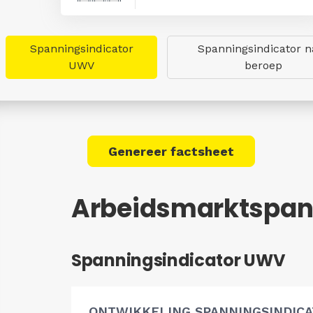
Spanningsindicator
Spanningsindicator n
UWV
beroep
Genereer factsheet
Arbeidsmarktspan
Spanningsindicator UWV
ONTWIKKELING SPANNINGSINDIC