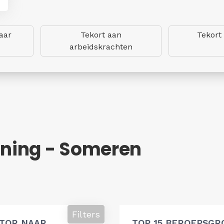
aar
Tekort aan
Tekort
arbeidskrachten
ning - Someren
Filters
ATOR NAAR
TOP 15 BEROEPSGR