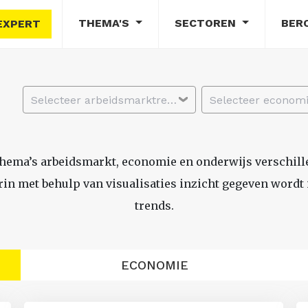
THEMA'S
SECTOREN
BER
EXPERT
Selecteer arbeidsmarktregio
thema’s arbeidsmarkt, economie en onderwijs verschil
n met behulp van visualisaties inzicht gegeven wordt i
trends.
ECONOMIE