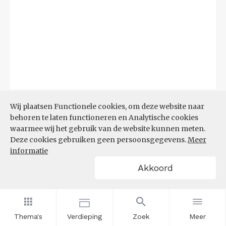
Bron:
CBS
(06-08-2026)
Wij plaatsen Functionele cookies, om deze website naar
behoren te laten functioneren en Analytische cookies
Filters
waarmee wij het gebruik van de website kunnen meten.
TOP 10 REGIO'S MET KLEINSTE
Deze cookies gebruiken geen persoonsgegevens.
Meer
AANDEEL TEKORT AAN
informatie
ARBEIDSKRACHTEN
Akkoord
Thema's
Verdieping
Zoek
Meer