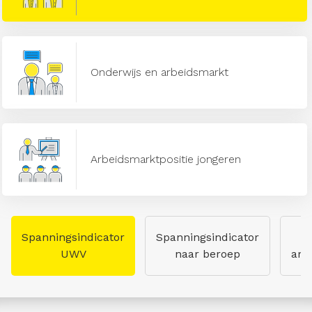
Onderwijs en arbeidsmarkt
Arbeidsmarktpositie jongeren
Spanningsindicator
Spanningsindicator
UWV
naar beroep
arb