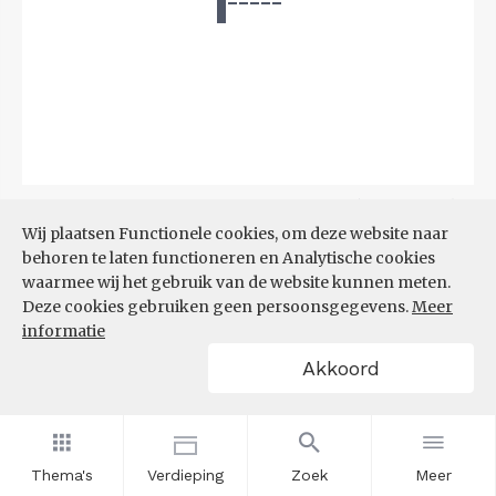
Bron:
CBS
(04-08-2026)
Wij plaatsen Functionele cookies, om deze website naar
behoren te laten functioneren en Analytische cookies
Filters
BIJSTANDSUITKERING PER
waarmee wij het gebruik van de website kunnen meten.
1.000 INWONERS
Deze cookies gebruiken geen persoonsgegevens.
Meer
informatie
Akkoord
Thema's
Verdieping
Zoek
Meer