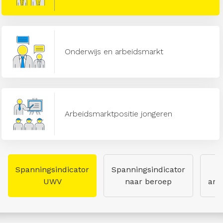
Onderwijs en arbeidsmarkt
Arbeidsmarktpositie jongeren
Spanningsindicator
Spanningsindicator
UWV
naar beroep
arb