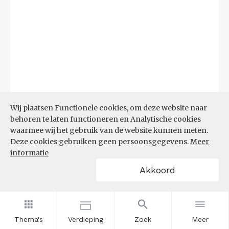
Wij plaatsen Functionele cookies, om deze website naar
behoren te laten functioneren en Analytische cookies
waarmee wij het gebruik van de website kunnen meten.
Deze cookies gebruiken geen persoonsgegevens.
Meer
informatie
Akkoord
Bron:
CBS microdata (EBB)
(09-03-2026)
Filters
AANDEEL NEETS NAAR REGIO
(%)
Thema's
Verdieping
Zoek
Meer