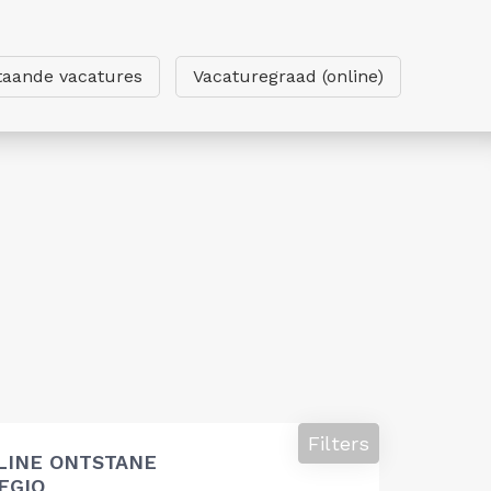
taande vacatures
Vacaturegraad (online)
Filters
LINE ONTSTANE
EGIO