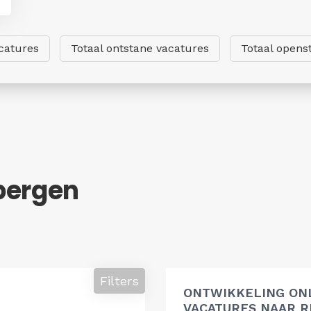
catures
Totaal ontstane vacatures
Totaal opens
bergen
Filters
ONTWIKKELING ON
VACATURES NAAR R