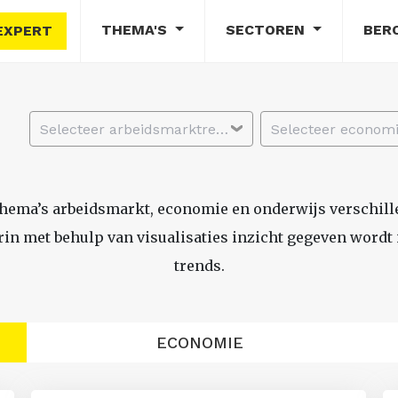
THEMA'S
SECTOREN
BER
EXPERT
Selecteer arbeidsmarktregio
thema’s arbeidsmarkt, economie en onderwijs verschil
n met behulp van visualisaties inzicht gegeven wordt i
trends.
ECONOMIE