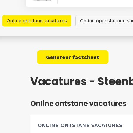
Online ontstane vacatures
Online openstaande va
Genereer factsheet
Vacatures - Steen
Online ontstane vacatures
ONLINE ONTSTANE VACATURES