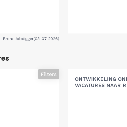
Bron: Jobdigger(03-07-2026)
res
Filters
S
ONTWIKKELING ON
VACATURES NAAR R