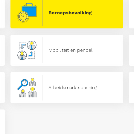
Beroepsbevolking
Mobiliteit en pendel
Arbeidsmarktspanning