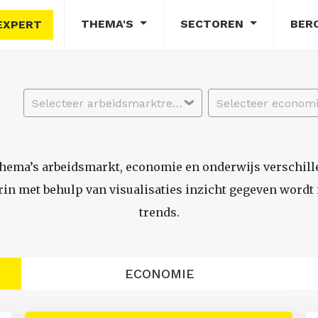
THEMA'S
SECTOREN
BER
EXPERT
Selecteer arbeidsmarktregio
thema’s arbeidsmarkt, economie en onderwijs verschil
n met behulp van visualisaties inzicht gegeven wordt i
trends.
ECONOMIE