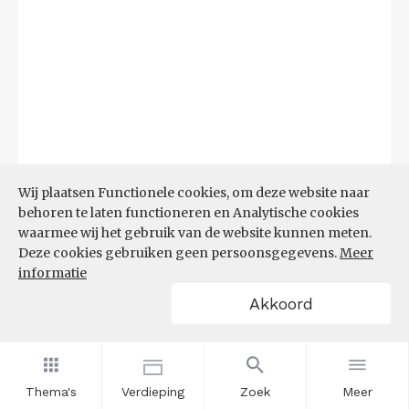
Wij plaatsen Functionele cookies, om deze website naar
behoren te laten functioneren en Analytische cookies
Bron:
CBS
(25-06-2026)
waarmee wij het gebruik van de website kunnen meten.
Deze cookies gebruiken geen persoonsgegevens.
Meer
Filters
informatie
UITGAANDE PENDEL, NAAR
Akkoord
WERKGEMEENTE
Thema's
Verdieping
Zoek
Meer