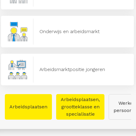
Onderwijs en arbeidsmarkt
Arbeidsmarktpositie jongeren
Arbeidsplaatsen,
Werken
Arbeidsplaatsen
grootteklasse en
persoon
specialisatie