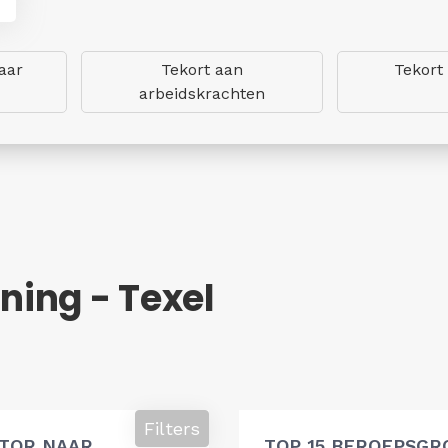
aar
Tekort aan
Tekort
arbeidskrachten
ing - Texel
Filters
ATOR NAAR
TOP 15 BEROEPSGR