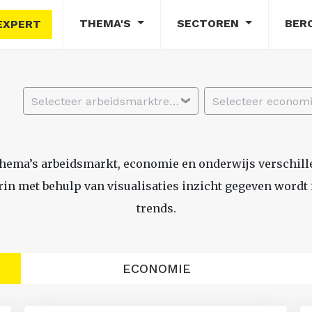
THEMA'S
SECTOREN
BER
EXPERT
Selecteer arbeidsmarktregio
thema’s arbeidsmarkt, economie en onderwijs verschil
n met behulp van visualisaties inzicht gegeven wordt i
trends.
ECONOMIE