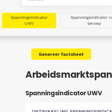
Spanningsindicator
Spanningsindicator n
UWV
beroep
Genereer factsheet
Arbeidsmarktspann
Spanningsindicator UWV
ONTWIKKELING SPANNINGSINDIC