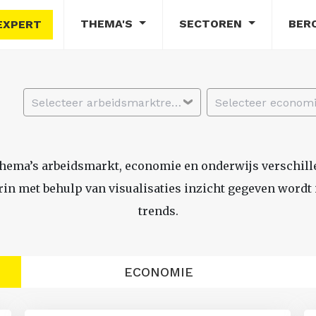
THEMA'S
SECTOREN
BER
EXPERT
Selecteer arbeidsmarktregio
thema’s arbeidsmarkt, economie en onderwijs verschil
n met behulp van visualisaties inzicht gegeven wordt i
trends.
ECONOMIE