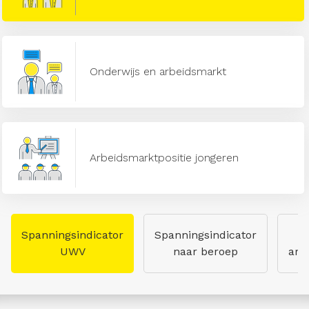
Onderwijs en arbeidsmarkt
Arbeidsmarktpositie jongeren
Spanningsindicator
Spanningsindicator
UWV
naar beroep
arb