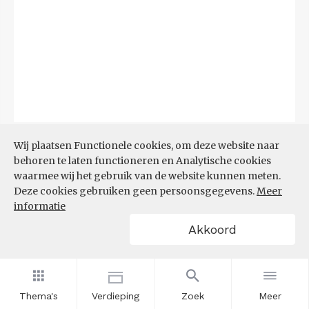
Bron:
CBS
(06-08-2026)
Wij plaatsen Functionele cookies, om deze website naar
behoren te laten functioneren en Analytische cookies
Filters
waarmee wij het gebruik van de website kunnen meten.
TOP 10 REGIO'S MET KLEINSTE
Deze cookies gebruiken geen persoonsgegevens.
Meer
AANDEEL TEKORT AAN
informatie
ARBEIDSKRACHTEN
Akkoord
Thema's
Verdieping
Zoek
Meer