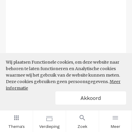
Wij plaatsen Functionele cookies, om deze website naar
behoren te laten functioneren en Analytische cookies
waarmee wij het gebruik van de website kunnen meten.
Deze cookies gebruiken geen persoonsgegevens.
Meer
Bron:
CBS microdata (EBB)
(09-03-2026)
informatie
Akkoord
Filters
AANDEEL NEETS NAAR REGIO
(%)
Thema's
Verdieping
Zoek
Meer