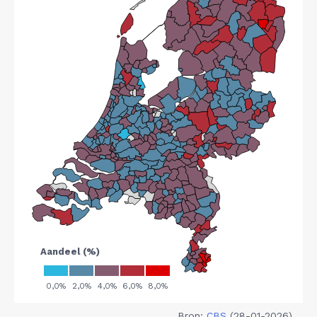
Bron:
CBS
(28-01-2026)