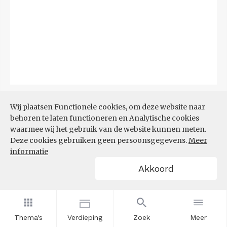
Bron:
CBS
(04-08-2026)
Wij plaatsen Functionele cookies, om deze website naar
behoren te laten functioneren en Analytische cookies
Filters
BIJSTANDSUITKERING PER
waarmee wij het gebruik van de website kunnen meten.
1.000 INWONERS
Deze cookies gebruiken geen persoonsgegevens.
Meer
informatie
Akkoord
Thema's
Verdieping
Zoek
Meer