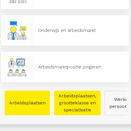
Onderwijs en arbeidsmarkt
Arbeidsmarktpositie jongeren
Arbeidsplaatsen,
Werken
Arbeidsplaatsen
grootteklasse en
persoon
specialisatie