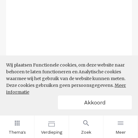
Wij plaatsen Functionele cookies, om deze website naar
behoren te laten functioneren en Analytische cookies
waarmee wij het gebruik van de website kunnen meten.
Bron:
CBS microdata (EBB)
(09-03-2026)
Deze cookies gebruiken geen persoonsgegevens.
Meer
informatie
Filters
Akkoord
AANDEEL NEETS NAAR REGIO
(%)
Thema's
Verdieping
Zoek
Meer