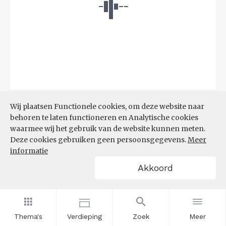
Bron:
CBS
(06-08-2026)
Wij plaatsen Functionele cookies, om deze website naar
behoren te laten functioneren en Analytische cookies
Filters
waarmee wij het gebruik van de website kunnen meten.
TOP 10 REGIO'S MET KLEINSTE
Deze cookies gebruiken geen persoonsgegevens.
Meer
AANDEEL TEKORT AAN
informatie
ARBEIDSKRACHTEN
Akkoord
Thema's
Verdieping
Zoek
Meer