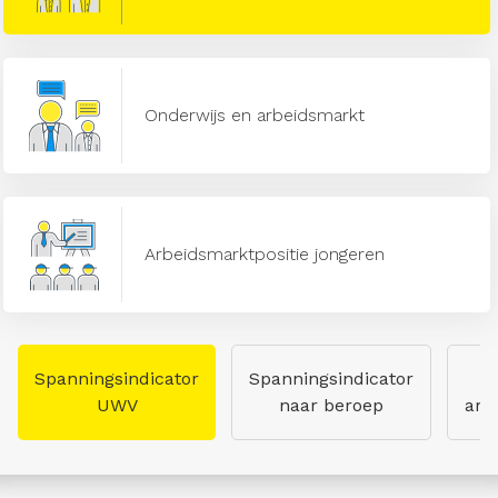
Onderwijs en arbeidsmarkt
Arbeidsmarktpositie jongeren
Spanningsindicator
Spanningsindicator
UWV
naar beroep
arb