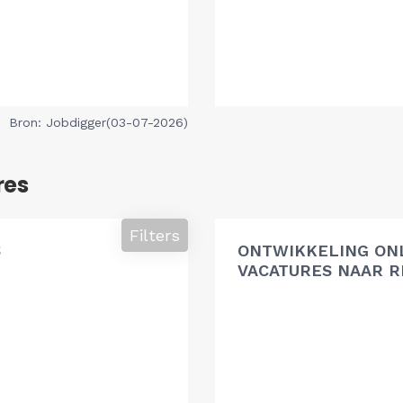
Bron: Jobdigger(03-07-2026)
res
Filters
S
ONTWIKKELING ON
VACATURES NAAR R