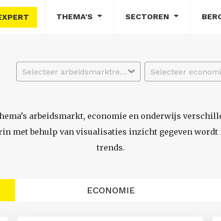
THEMA'S
SECTOREN
BER
EXPERT
Selecteer arbeidsmarktregio
thema’s arbeidsmarkt, economie en onderwijs verschil
n met behulp van visualisaties inzicht gegeven wordt i
trends.
ECONOMIE