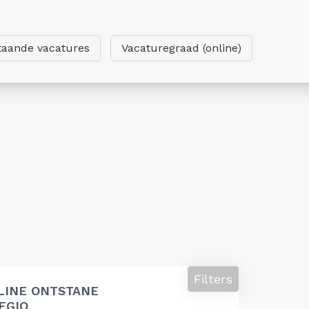
taande vacatures
Vacaturegraad (online)
Filters
LINE ONTSTANE
EGIO