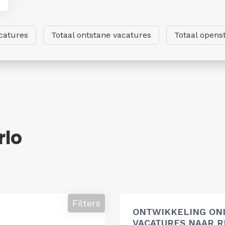
catures
Totaal ontstane vacatures
Totaal opens
rlo
Filters
ONTWIKKELING ON
VACATURES NAAR R