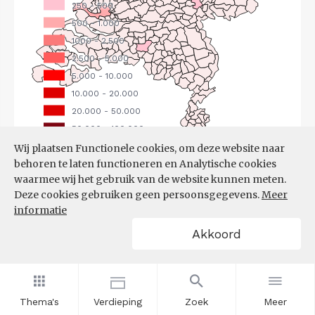
Wij plaatsen Functionele cookies, om deze website naar
behoren te laten functioneren en Analytische cookies
Bron:
CBS
(25-06-2026)
waarmee wij het gebruik van de website kunnen meten.
Deze cookies gebruiken geen persoonsgegevens.
Meer
Filters
informatie
UITGAANDE PENDEL, NAAR
Akkoord
WERKGEMEENTE
Thema's
Verdieping
Zoek
Meer