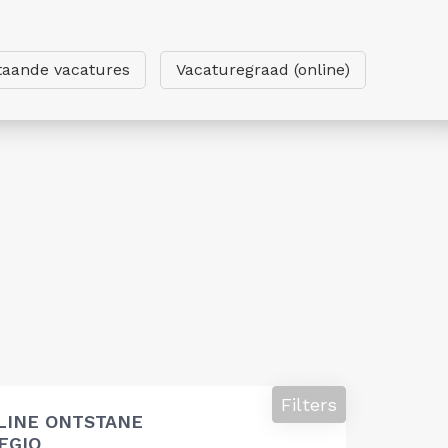
taande vacatures
Vacaturegraad (online)
Filters
LINE ONTSTANE
EGIO