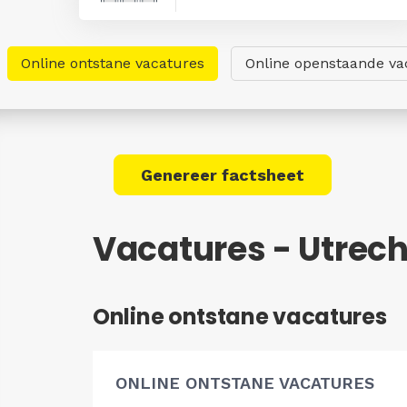
Online ontstane vacatures
Online openstaande va
Genereer factsheet
Vacatures - Utrec
Online ontstane vacatures
ONLINE ONTSTANE VACATURES