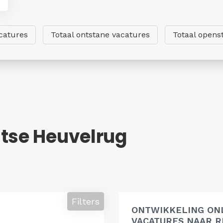
catures
Totaal ontstane vacatures
Totaal opens
htse Heuvelrug
Filters
ONTWIKKELING ON
VACATURES NAAR R