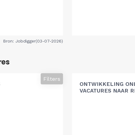
Bron: Jobdigger(03-07-2026)
res
Filters
S
ONTWIKKELING ON
VACATURES NAAR R