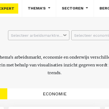
THEMA'S
SECTOREN
BER
EXPERT
Selecteer arbeidsmarktregio
thema’s arbeidsmarkt, economie en onderwijs verschil
n met behulp van visualisaties inzicht gegeven wordt i
trends.
ECONOMIE