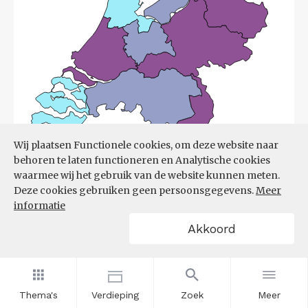
Wij plaatsen Functionele cookies, om deze website naar
behoren te laten functioneren en Analytische cookies
waarmee wij het gebruik van de website kunnen meten.
Deze cookies gebruiken geen persoonsgegevens.
Meer
informatie
Bron:
UWV
(08-06-2026)
Akkoord
Filters
ONTWIKKELING ONTSTANE
VACATURES NAAR REGIO T.O.V.
VORIG KWARTAAL (%)
Thema's
Verdieping
Zoek
Meer