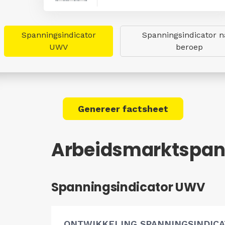
Spanningsindicator
Spanningsindicator n
UWV
beroep
Genereer factsheet
Arbeidsmarktspan
Spanningsindicator UWV
ONTWIKKELING SPANNINGSINDIC