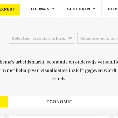
THEMA'S
SECTOREN
BER
EXPERT
Selecteer arbeidsmarktregio
thema’s arbeidsmarkt, economie en onderwijs verschil
n met behulp van visualisaties inzicht gegeven wordt i
trends.
ECONOMIE