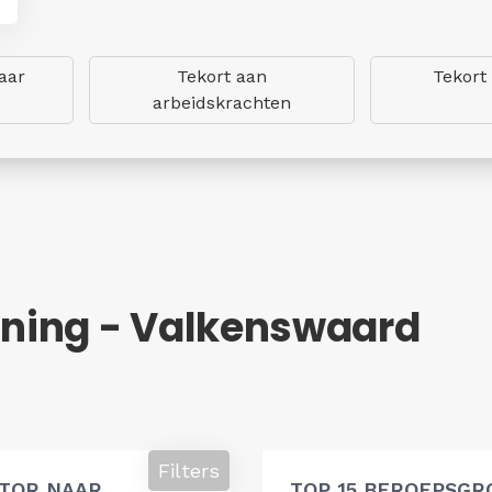
aar
Tekort aan
Tekort
arbeidskrachten
ning - Valkenswaard
Filters
ATOR NAAR
TOP 15 BEROEPSGR