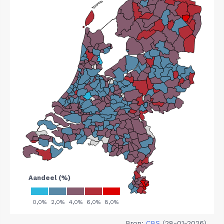
Bron:
CBS
(28-01-2026)