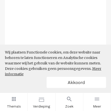
Wij plaatsen Functionele cookies, om deze website naar
behoren te laten functioneren en Analytische cookies
waarmee wij het gebruik van de website kunnen meten.
Deze cookies gebruiken geen persoonsgegevens.
Meer
Bron:
CBS microdata (EBB)
(09-03-2026)
informatie
Akkoord
Filters
AANDEEL NEETS NAAR REGIO
(%)
Thema's
Verdieping
Zoek
Meer