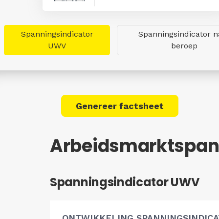
Spanningsindicator
Spanningsindicator n
UWV
beroep
Genereer factsheet
Arbeidsmarktspan
Spanningsindicator UWV
ONTWIKKELING SPANNINGSINDIC