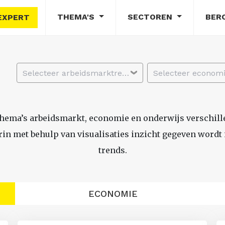
THEMA'S
SECTOREN
BER
EXPERT
Selecteer arbeidsmarktregio
thema’s arbeidsmarkt, economie en onderwijs verschil
n met behulp van visualisaties inzicht gegeven wordt i
trends.
ECONOMIE