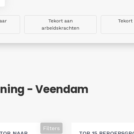
aar
Tekort aan
Tekort
arbeidskrachten
ning - Veendam
Filters
ATOR NAAR
TOP 15 BEROEPSGR