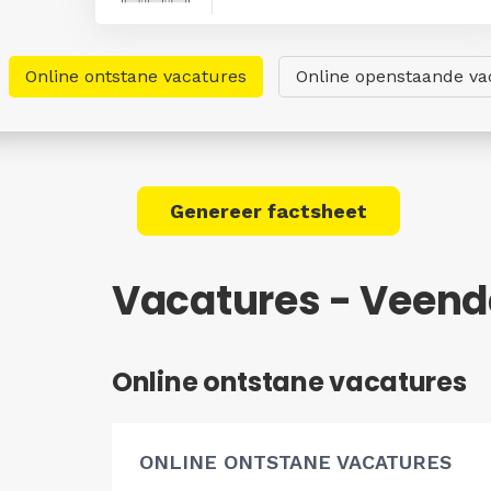
Online ontstane vacatures
Online openstaande va
Genereer factsheet
Vacatures - Veen
Online ontstane vacatures
ONLINE ONTSTANE VACATURES