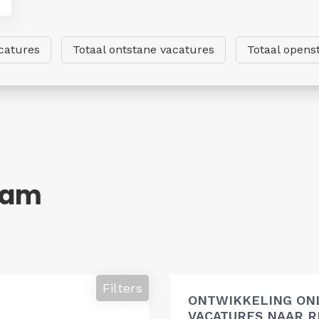
catures
Totaal ontstane vacatures
Totaal opens
dam
Filters
ONTWIKKELING ON
VACATURES NAAR R