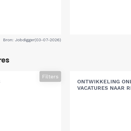
Bron: Jobdigger(03-07-2026)
res
Filters
S
ONTWIKKELING ON
VACATURES NAAR R