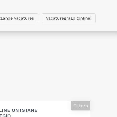
taande vacatures
Vacaturegraad (online)
Filters
LINE ONTSTANE
EGIO