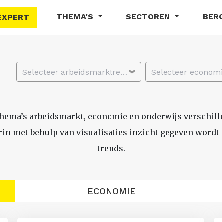
THEMA'S
SECTOREN
BER
EXPERT
Selecteer arbeidsmarktregio
thema’s arbeidsmarkt, economie en onderwijs verschil
n met behulp van visualisaties inzicht gegeven wordt i
trends.
ECONOMIE