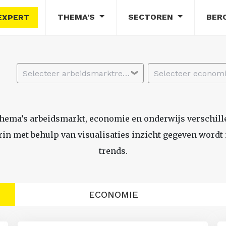
THEMA'S
SECTOREN
BER
EXPERT
Selecteer arbeidsmarktregio
thema’s arbeidsmarkt, economie en onderwijs verschil
n met behulp van visualisaties inzicht gegeven wordt i
trends.
ECONOMIE