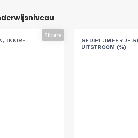
nderwijsniveau
Filters
, DOOR-
GEDIPLOMEERDE S
UITSTROOM (%)