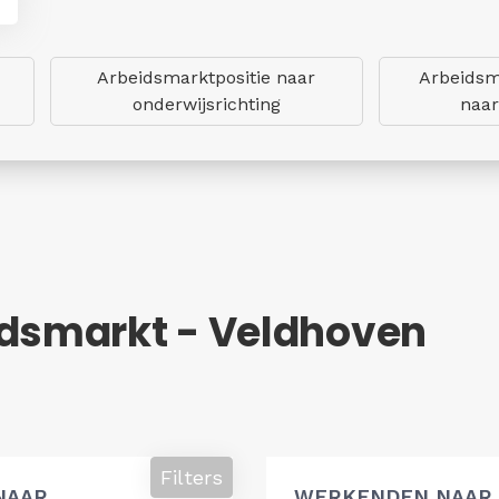
Arbeidsmarktpositie naar
Arbeidsm
onderwijsrichting
naar
idsmarkt - Veldhoven
Filters
NAAR
WERKENDEN NAAR 