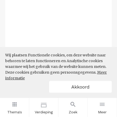
Wij plaatsen Functionele cookies, om deze website naar
behoren te laten functioneren en Analytische cookies
waarmee wij het gebruik van de website kunnen meten.
Deze cookies gebruiken geen persoonsgegevens.
Meer
Bron:
CBS microdata (EBB)
(09-03-2026)
informatie
Akkoord
Filters
AANDEEL NEETS NAAR REGIO
(%)
Thema's
Verdieping
Zoek
Meer