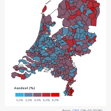
Bron:
CBS
(28-01-2026)