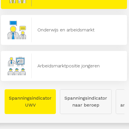
Onderwijs en arbeidsmarkt
Arbeidsmarktpositie jongeren
Spanningsindicator
Spanningsindicator
UWV
naar beroep
arb