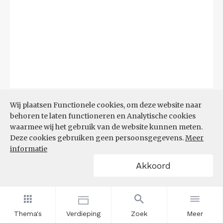
Bron:
CBS
(06-08-2026)
Wij plaatsen Functionele cookies, om deze website naar
behoren te laten functioneren en Analytische cookies
Filters
waarmee wij het gebruik van de website kunnen meten.
TOP 10 REGIO'S MET KLEINSTE
Deze cookies gebruiken geen persoonsgegevens.
Meer
AANDEEL TEKORT AAN
informatie
ARBEIDSKRACHTEN
Akkoord
Thema's
Verdieping
Zoek
Meer