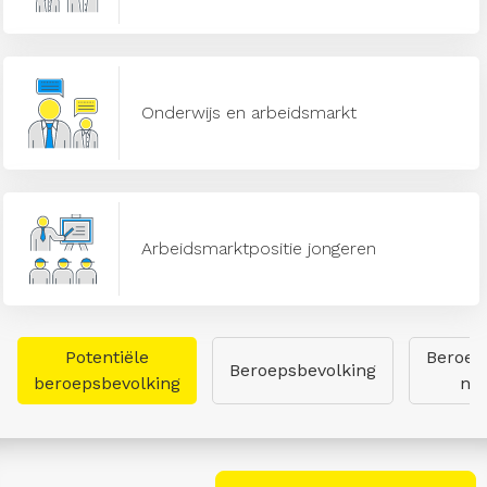
Onderwijs en arbeidsmarkt
Arbeidsmarktpositie jongeren
Potentiële
Beroep
Beroepsbevolking
beroepsbevolking
naa