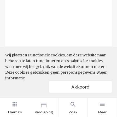
Bron:
CBS
(06-08-2026)
Wij plaatsen Functionele cookies, om deze website naar
behoren te laten functioneren en Analytische cookies
Filters
waarmee wij het gebruik van de website kunnen meten.
TOP 10 REGIO'S MET KLEINSTE
Deze cookies gebruiken geen persoonsgegevens.
Meer
AANDEEL TEKORT AAN
informatie
ARBEIDSKRACHTEN
Akkoord
Thema's
Verdieping
Zoek
Meer