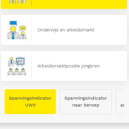
Onderwijs en arbeidsmarkt
Arbeidsmarktpositie jongeren
Spanningsindicator
Spanningsindicator
UWV
naar beroep
arb