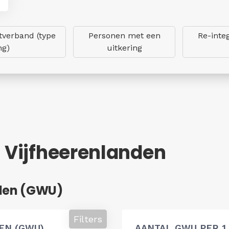
verband (type
Personen met een
Re-inte
ng)
uitkering
- Vijfheerenlanden
den (GWU)
Filters
EN (GWU)
AANTAL GWU PER 1.