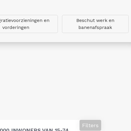
gratievoorzieningen en
Beschut werk en
vorderingen
banenafspraak
Filters
000 INWONERS VAN 15-74