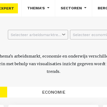
THEMA'S
SECTOREN
BER
EXPERT
Selecteer arbeidsmarktregio
thema’s arbeidsmarkt, economie en onderwijs verschil
n met behulp van visualisaties inzicht gegeven wordt i
trends.
ECONOMIE