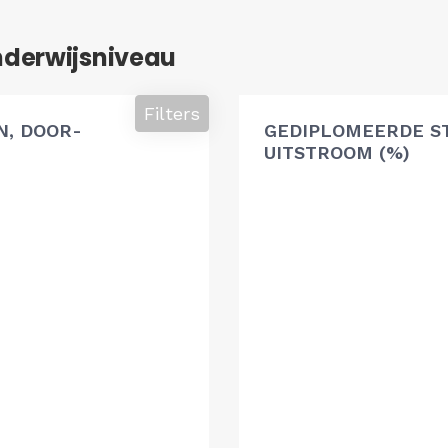
nderwijsniveau
Filters
, DOOR-
GEDIPLOMEERDE S
UITSTROOM (%)