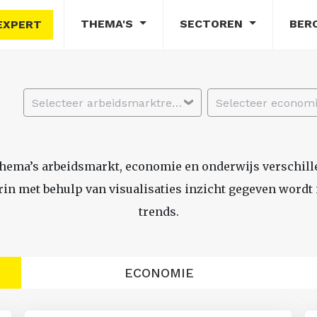
THEMA'S
SECTOREN
BER
EXPERT
Selecteer arbeidsmarktregio
thema’s arbeidsmarkt, economie en onderwijs verschil
n met behulp van visualisaties inzicht gegeven wordt i
trends.
ECONOMIE